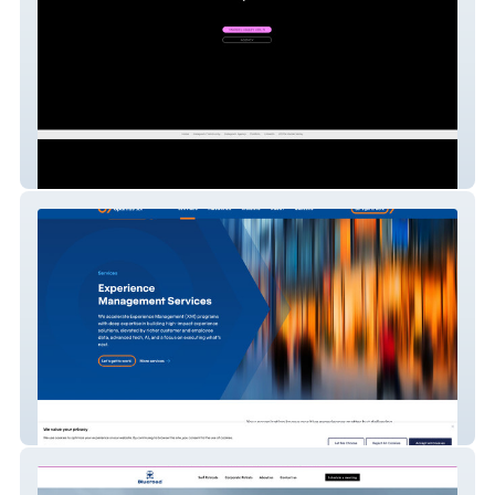
Mardel Valley
AccelerationStrategy