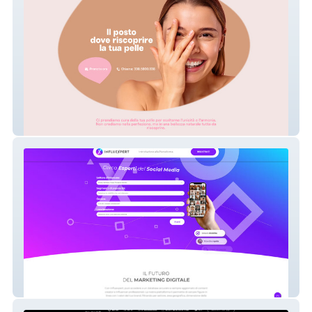
Dermaland
influeXpert