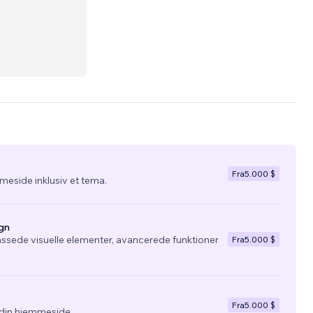
Fra
5.000 $
eside inklusiv et tema.
gn
ssede visuelle elementer, avancerede funktioner
Fra
5.000 $
Fra
5.000 $
l din hjemmeside.