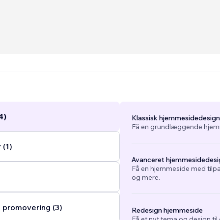
4)
Klassisk hjemmesidedesign
Få en grundlæggende hjemm
(1)
Avanceret hjemmesidedesi
Få en hjemmeside med tilpa
og mere.
 promovering (3)
Redesign hjemmeside
Få et nyt tema og design ti