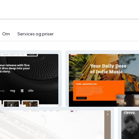
Om
Services og priser
lective
CurrentIndieSpoonful