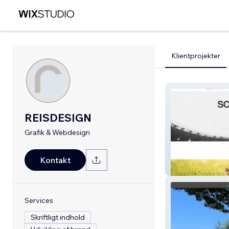
Klientprojekter
REISDESIGN
Grafik & Webdesign
Kontakt
Scoutaround
Services
Skriftligt indhold