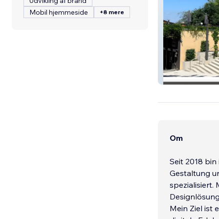
Udvikling af brand
Mobil hjemmeside
+8 mere
Adler Sasbachw
Om
Seit 2018 bin
Gestaltung u
spezialisiert
Designlösunge
Mein Ziel ist