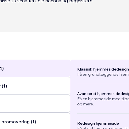
nisse zu schaffen, die nachhaltig begeistern.
4)
Klassisk hjemmesidedesign
Få en grundlæggende hjemm
(1)
Avanceret hjemmesidedesi
Få en hjemmeside med tilpa
og mere.
 promovering (1)
Redesign hjemmeside
Få et nyt tema og design ti