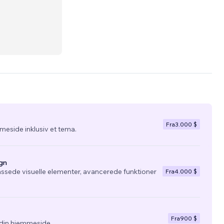
Fra
3.000 $
eside inklusiv et tema.
gn
ssede visuelle elementer, avancerede funktioner
Fra
4.000 $
Fra
900 $
l din hjemmeside.