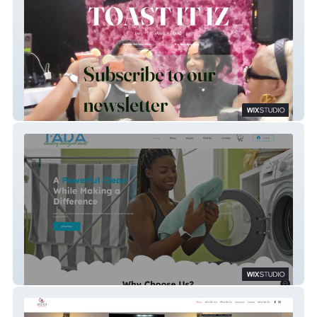
Toast It IZ
TADA Laundry