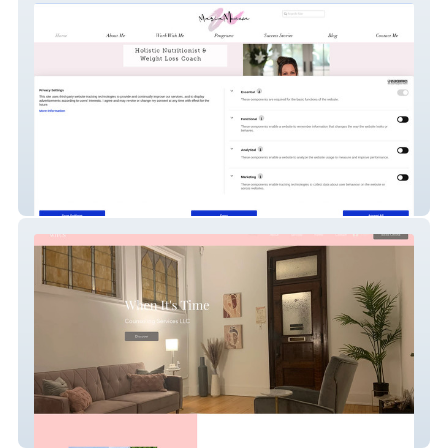
Maria Monem
When It&amp;#39;s Time CS