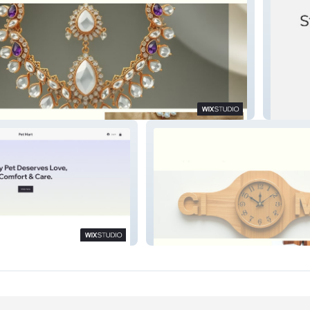
llery
Strengt
Wall Tick