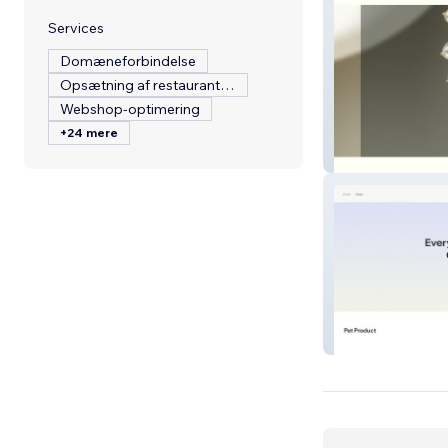
Services
Domæneforbindelse
Opsætning af restaurantmenu
Webshop-optimering
+24 mere
Shine Craft Jewe
Pet Mart India