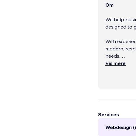
Om
We help busin
designed to g
With experien
modern, respo
needs.
Vis mere
Our expertise
booking syste
just visually 
Services
Webdesign (