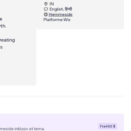
IN
English, हिन्दी
Hjemmeside
re
Platforme:
Wix
th.
reating
ss
ions,
s not
Fra
400 $
eside inklusiv et tema.