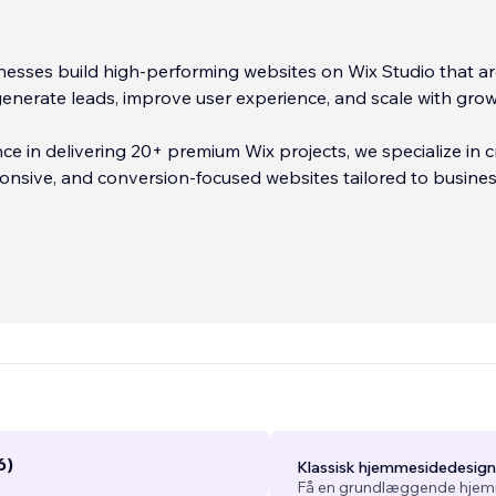
esses build high-performing websites on Wix Studio that a
enerate leads, improve user experience, and scale with grow
ce in delivering 20+ premium Wix projects, we specialize in c
nsive, and conversion-focused websites tailored to busine
 includes custom development using Velo (Wix), API integrat
ms, and dynamic content solutions ensuring your website i
appealing but also functionally powerful.
...
6)
Klassisk hjemmesidedesign
Få en grundlæggende hjemm