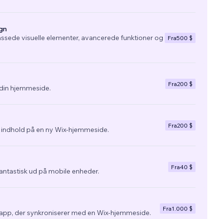
gn
ssede visuelle elementer, avancerede funktioner og
Fra
500 $
Fra
200 $
l din hjemmeside.
Fra
200 $
g indhold på en ny Wix-hjemmeside.
Fra
40 $
fantastisk ud på mobile enheder.
Fra
1.000 $
app, der synkroniserer med en Wix-hjemmeside.