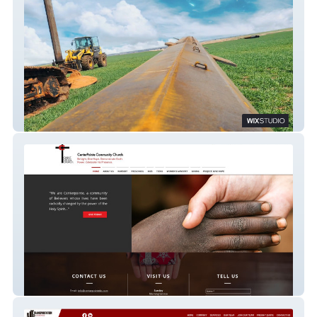
Dietzel
CenterPointe Church