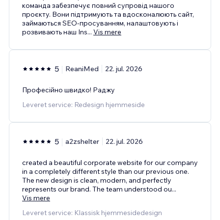
команда забезпечує повний супровід нашого
проєкту. Вони підтримують та вдосконалюють сайт,
займаються SEO-просуванням, налаштовують і
розвивають наш Ins
...
Vis mere
5
ReaniMed
22. jul. 2026
Професійно швидко! Раджу
Leveret service: Redesign hjemmeside
5
a2zshelter
22. jul. 2026
created a beautiful corporate website for our company
in a completely different style than our previous one.
The new design is clean, modern, and perfectly
represents our brand. The team understood ou
...
Vis mere
Leveret service: Klassisk hjemmesidedesign