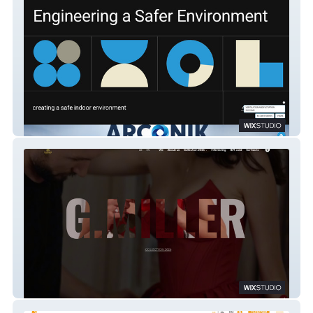
Arconik
G.Miller