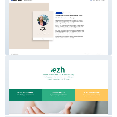
ZorgProjects
EZH