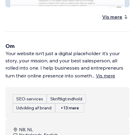
Lady Africa
Vis mere
Om
Your website isn’t just a digital placeholder: it’s your
story, your mission, and your best salesperson, all
rolled into one. I help businesses and entrepreneurs
turn their online presence into someth
...
Vis mere
SEO-services
Skriftligt indhold
Udvikling af brand
+13 mere
NB, NL
Nederlands, English