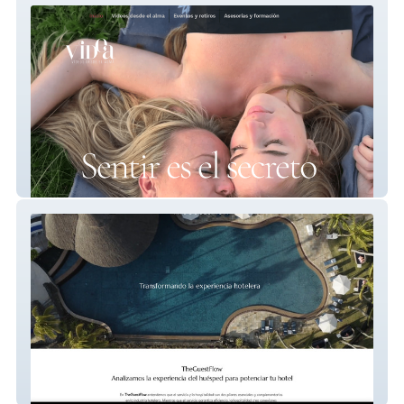
videacomunicacion
TheGuestFlow