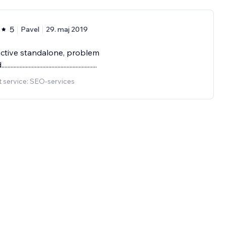
5
Pavel
29. maj 2019
active standalone, problem
........................................................
 service: SEO-services