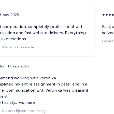
3. nov. 2025
t cooperation, completely professional, with
Fast, 
ication and fast website delivery. Everything
solved.......
expectations.
Leveret
e: Migrer hjemmeside
ilip
17. sep. 2025
ommend working with Veronika.
pleted my entire assignment in detail and in a
ime. Communication with Veronika was pleasant
ient.
 has sty
...
Vis mere
e: Klassisk hjemmesidedesign