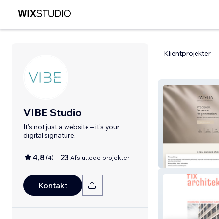
Klientprojekter
VIBE Studio
It’s not just a website – it’s your
digital signature.
4,8
23
(
4
)
Afsluttede projekter
twivita
Kontakt