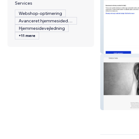
Services
Webshop-optimering
Avanceret hjemmesidedesign
Hjemmesidevejledning
+11 mere
fix architekti
Tereza Tara