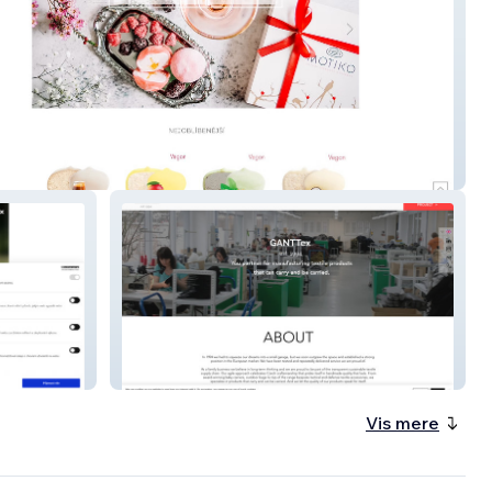
by Motiko
GANTTex
Vis mere