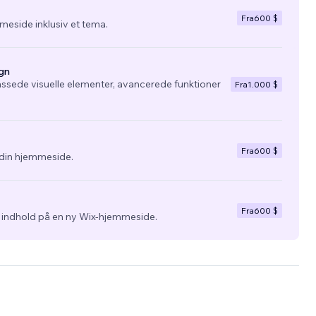
Fra
600 $
eside inklusiv et tema.
gn
ssede visuelle elementer, avancerede funktioner
Fra
1.000 $
Fra
600 $
l din hjemmeside.
Fra
600 $
g indhold på en ny Wix-hjemmeside.