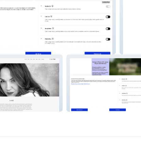
Mochi 
Metime studio