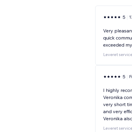
5
1
Very pleasan
quick commun
exceeded my 
Leveret servic
5
F
I highly rec
Veronika com
very short t
and very effic
Veronika also
Leveret servic