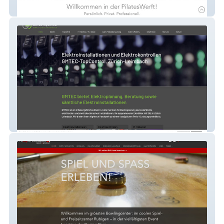
PilatesWerft
GMTEC-TopControl