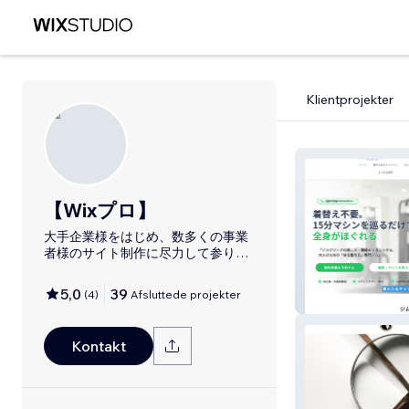
Klientprojekter
【Wixプロ】
大手企業様をはじめ、数多くの事業
者様のサイト制作に尽力して参りま
した。Wixプロの自社サービスサイト
も多数キーワードでSEO1位を獲得。
5,0
39
(
4
)
Afsluttede projekter
Refresh GYM
Kontakt