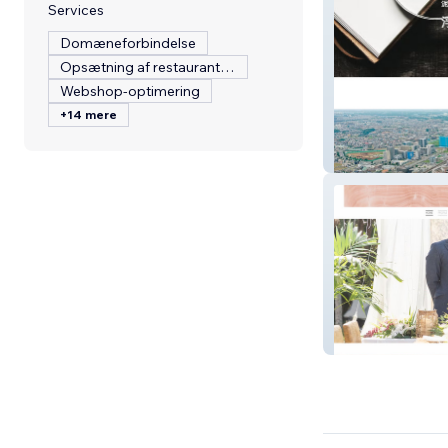
Services
Domæneforbindelse
Opsætning af restaurantmenu
Webshop-optimering
+14 mere
総合探偵社シー
nodamiku_hauw