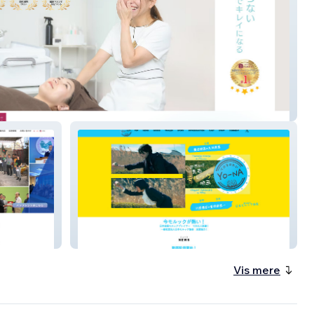
りエステ沼津店
I
映画TODOKU YO-NA公式サイト
Vis mere