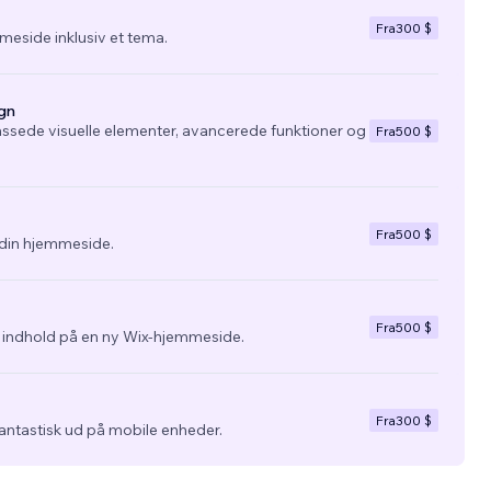
Fra
300 $
eside inklusiv et tema.
gn
ssede visuelle elementer, avancerede funktioner og
Fra
500 $
Fra
500 $
l din hjemmeside.
Fra
500 $
g indhold på en ny Wix-hjemmeside.
Fra
300 $
fantastisk ud på mobile enheder.