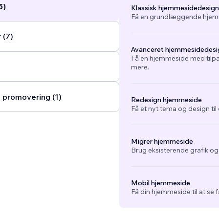
5)
Klassisk hjemmesidedesign
Få en grundlæggende hjemm
 (7)
Avanceret hjemmesidedesi
Få en hjemmeside med tilpa
mere.
 promovering (1)
Redesign hjemmeside
Få et nyt tema og design ti
Migrer hjemmeside
Brug eksisterende grafik o
Mobil hjemmeside
Få din hjemmeside til at se 