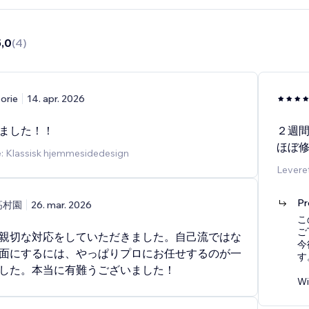
5,0
(
4
)
orie
14. apr. 2026
ました！！
２週
ほぼ
e: Klassisk hjemmesidedesign
Levere
Pr
高村園
26. mar. 2026
こ
ご
親切な対応をしていただきました。自己流ではな
今
面にするには、やっぱりプロにお任せするのが一
す
した。本当に有難うございました！
W