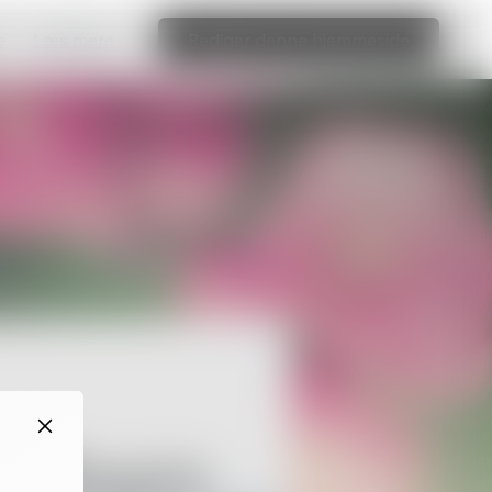
e
Læs mere
Rediger denne hjemmeside