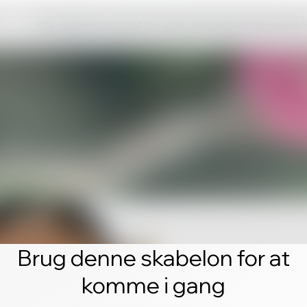
Klik rediger og opret din egen fantastiske hjemmesid
Brug denne skabelon for at
komme i gang