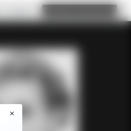
e
Læs mere
Rediger denne hjemmeside