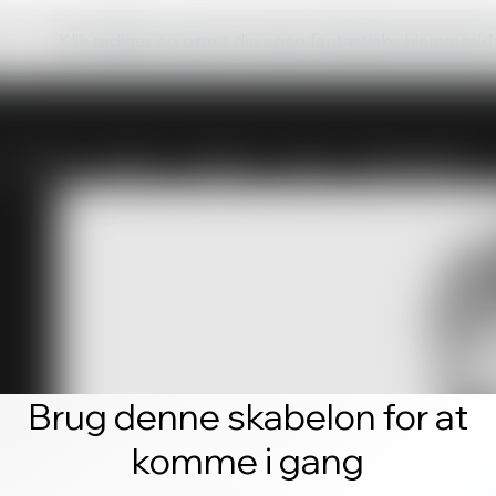
Klik rediger og opret din egen fantastiske hjemmesid
Brug denne skabelon for at
komme i gang