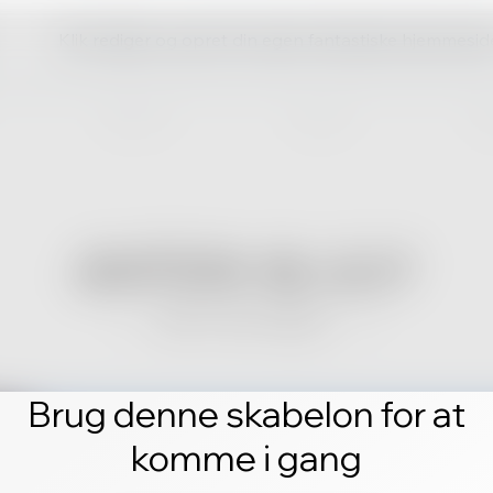
Klik rediger og opret din egen fantastiske hjemmesid
Brug denne skabelon for at
komme i gang