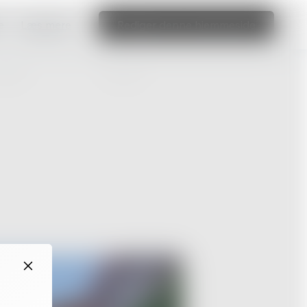
e
Læs mere
Rediger denne hjemmeside