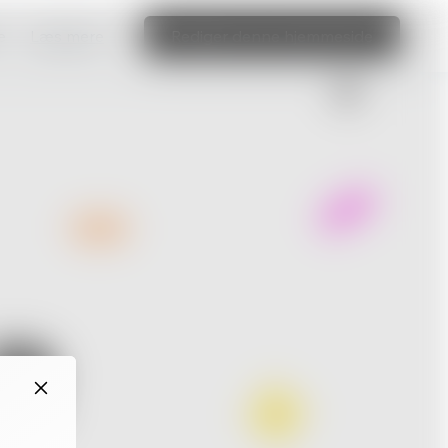
e
Læs mere
Rediger denne hjemmeside