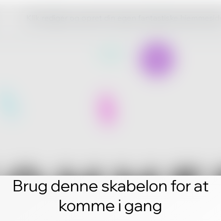
Klik rediger og opret din egen fantastiske hjemmesid
Brug denne skabelon for at
komme i gang