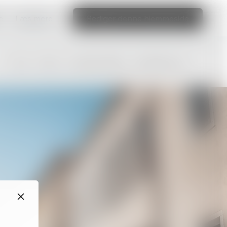
e
Læs mere
Rediger denne hjemmeside