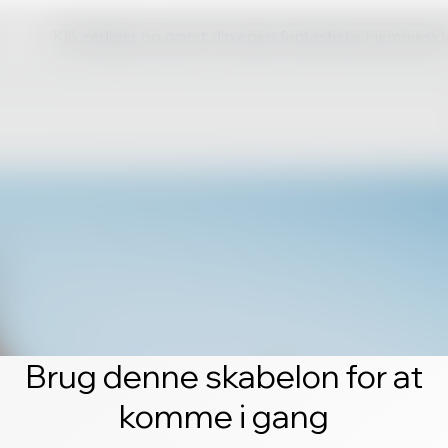
Klik rediger og opret din egen fantastiske hjemmesid
Brug denne skabelon for at
komme i gang