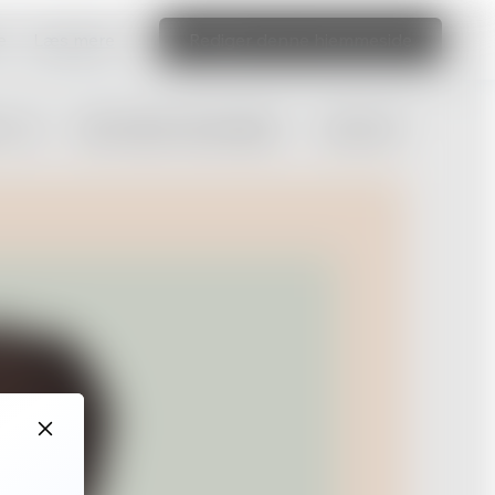
e
Læs mere
Rediger denne hjemmeside