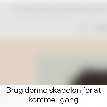
Klik rediger og opret din egen fantastiske hjemmesid
Brug denne skabelon for at
komme i gang