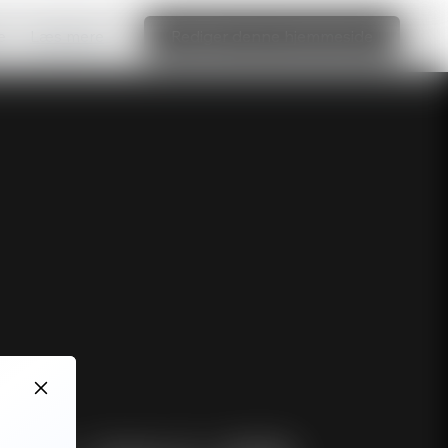
e
Læs mere
Rediger denne hjemmeside