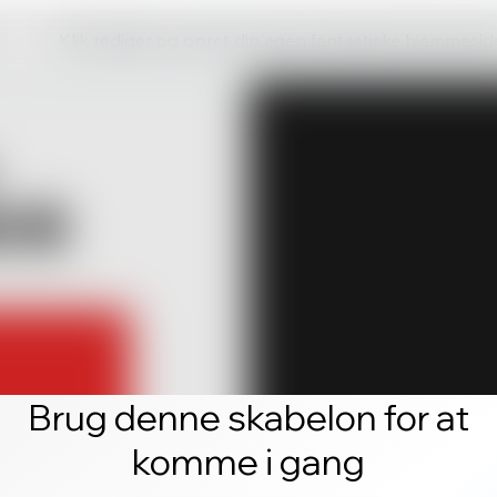
Klik rediger og opret din egen fantastiske hjemmesid
Brug denne skabelon for at
komme i gang