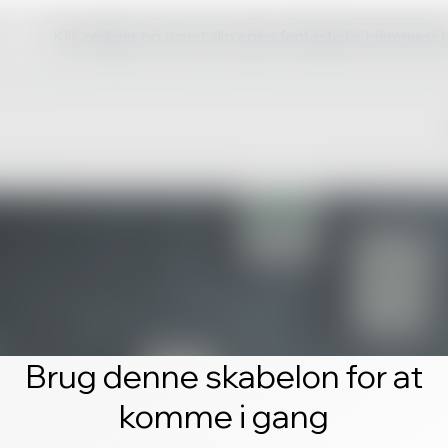
Klik rediger og opret din egen fantastiske hjemmesid
Brug denne skabelon for at
komme i gang