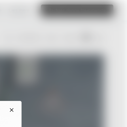
e
Læs mere
Rediger denne hjemmeside