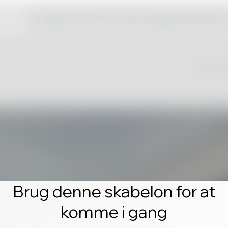
Klik rediger og opret din egen fantastiske hjemmesid
Brug denne skabelon for at
komme i gang