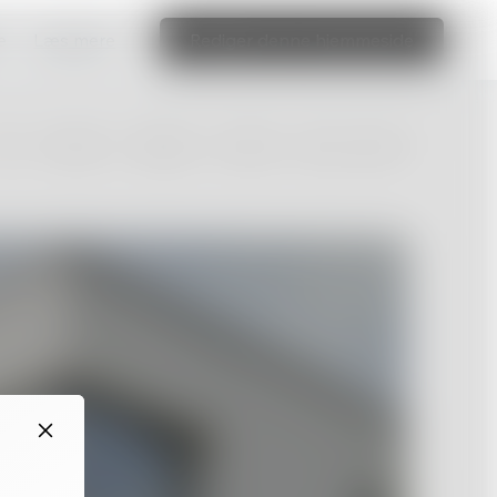
e
Læs mere
Rediger denne hjemmeside