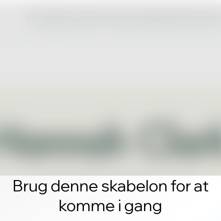
Klik rediger og opret din egen fantastiske hjemmesid
Brug denne skabelon for at
komme i gang