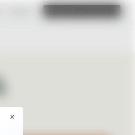
e
Læs mere
Rediger denne hjemmeside