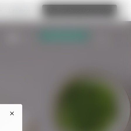
e
Læs mere
Rediger denne hjemmeside