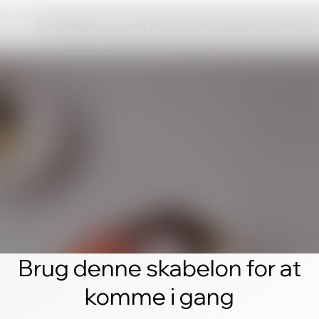
Klik rediger og opret din egen fantastiske hjemmesid
Brug denne skabelon for at
komme i gang