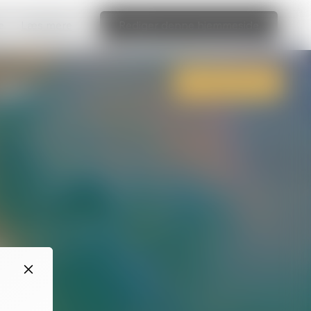
e
Læs mere
Rediger denne hjemmeside