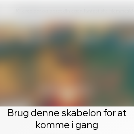
Klik rediger og opret din egen fantastiske hjemmesid
Brug denne skabelon for at
komme i gang