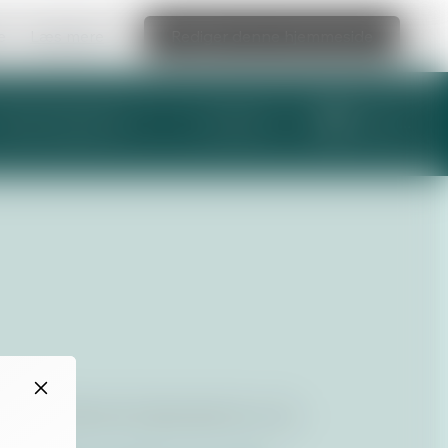
e
Læs mere
Rediger denne hjemmeside