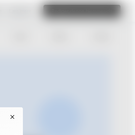
e
Læs mere
Rediger denne hjemmeside