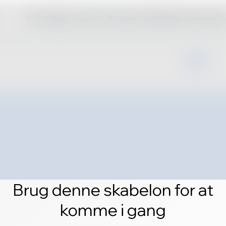
Klik rediger og opret din egen fantastiske hjemmesid
Brug denne skabelon for at
komme i gang