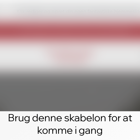
Klik rediger og opret din egen fantastiske hjemmesid
Brug denne skabelon for at
komme i gang