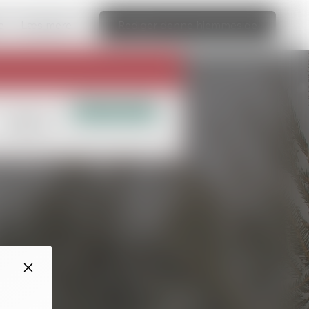
e
Læs mere
Rediger denne hjemmeside