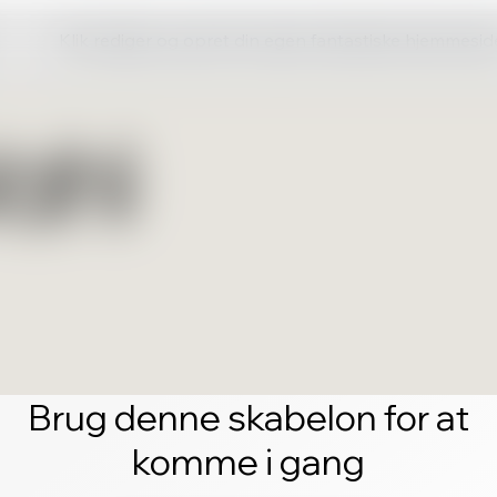
Klik rediger og opret din egen fantastiske hjemmesid
Brug denne skabelon for at
komme i gang