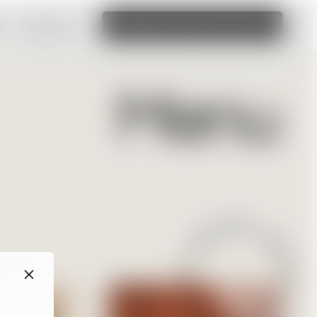
e
Læs mere
Rediger denne hjemmeside