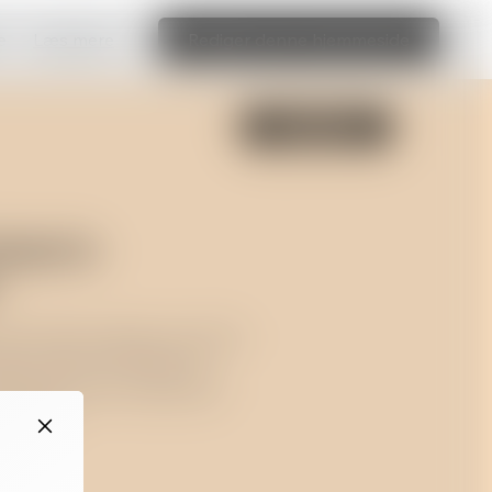
e
Læs mere
Rediger denne hjemmeside