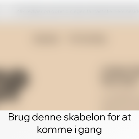
Klik rediger og opret din egen fantastiske hjemmesid
Brug denne skabelon for at
komme i gang