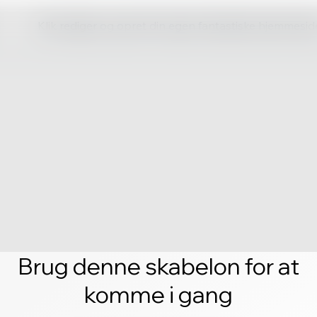
Klik rediger og opret din egen fantastiske hjemmesid
Brug denne skabelon for at
komme i gang