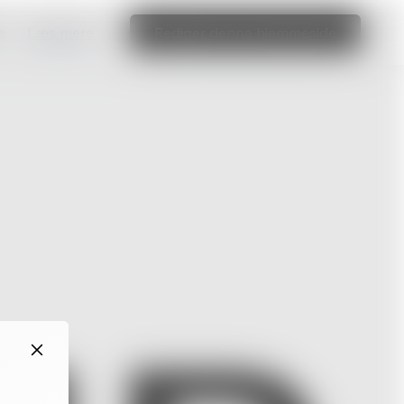
e
Læs mere
Rediger denne hjemmeside