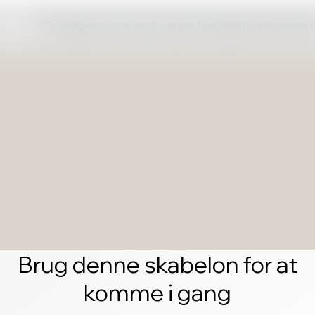
Klik rediger og opret din egen fantastiske hjemmesid
Brug denne skabelon for at
komme i gang