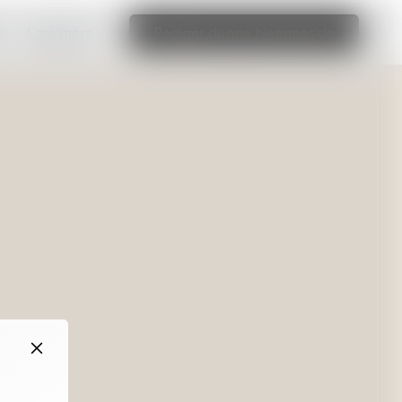
e
Læs mere
Rediger denne hjemmeside