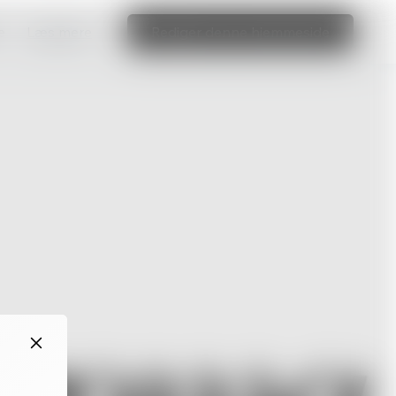
e
Læs mere
Rediger denne hjemmeside