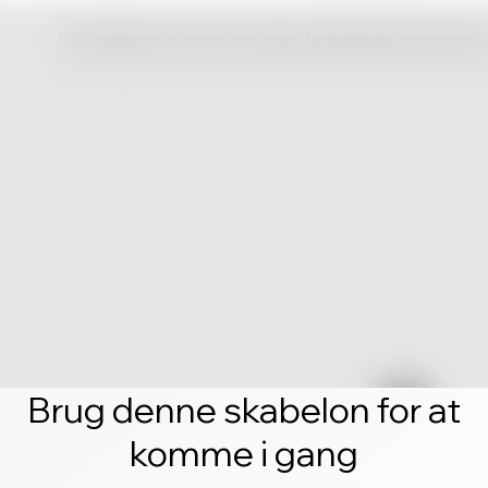
Klik rediger og opret din egen fantastiske hjemmesid
Brug denne skabelon for at
komme i gang