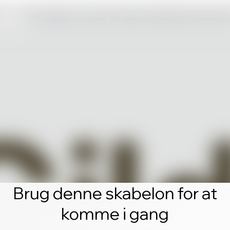
Klik rediger og opret din egen fantastiske hjemmesid
Brug denne skabelon for at
komme i gang