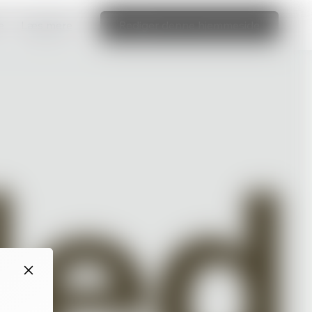
e
Læs mere
Rediger denne hjemmeside