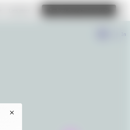
e
Læs mere
Rediger denne hjemmeside