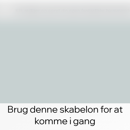
Klik rediger og opret din egen fantastiske hjemmesid
Brug denne skabelon for at
komme i gang