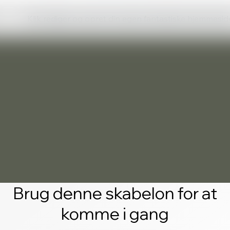
Klik rediger og opret din egen fantastiske hjemmesid
Brug denne skabelon for at
komme i gang