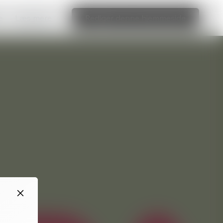
e
Læs mere
Rediger denne hjemmeside