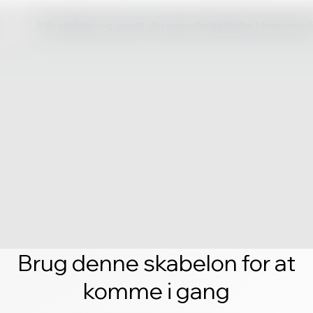
Klik rediger og opret din egen fantastiske hjemmesid
Brug denne skabelon for at
komme i gang