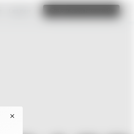
e
Læs mere
Rediger denne hjemmeside