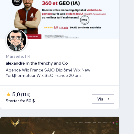
Marseille, FR
alexandre m the frenchy and Co
Agence Wix France SAIO|Diplômé Wix New
York|Formateur Wix SEO France 20 ans
5,0
(
114
)
Vis
Starter fra 50 $