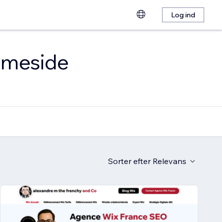
Log ind
emmeside
Sorter efter
Relevans