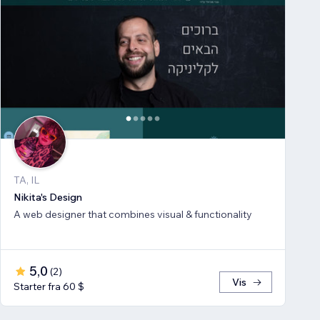
TA, IL
Nikita's Design
A web designer that combines visual & functionality
5,0
(
2
)
Vis
Starter fra 60 $