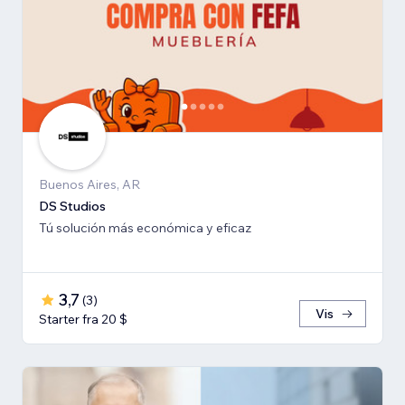
Buenos Aires, AR
DS Studios
Tú solución más económica y eficaz
3,7
(
3
)
Vis
Starter fra 20 $