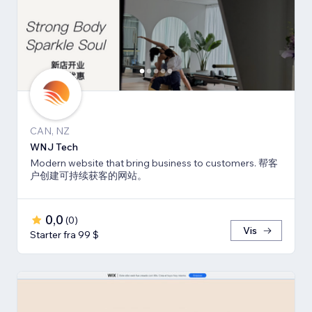
CAN, NZ
WNJ Tech
Modern website that bring business to customers. 帮客
户创建可持续获客的网站。
0,0
(
0
)
Vis
Starter fra 99 $