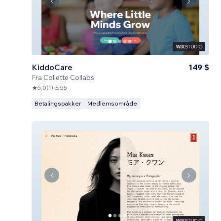
KiddoCare
149 $
Fra
Collette Collabs
5,0
(
1
)
55
Betalingspakker
Medlemsområde