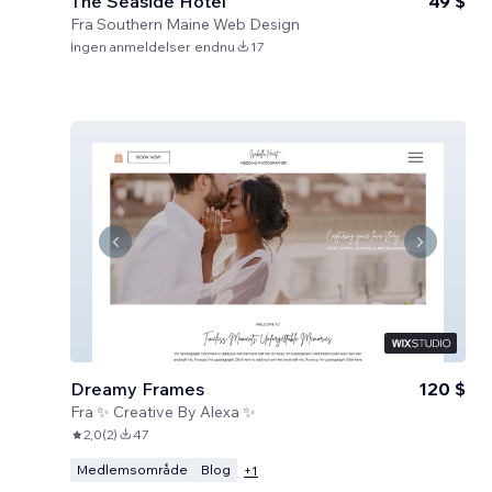
The Seaside Hotel
49 $
Fra
Southern Maine Web Design
Ingen anmeldelser endnu
17
Dreamy Frames
120 $
Fra
✨ Creative By Alexa ✨
2,0
(
2
)
47
Medlemsområde
Blog
+
1