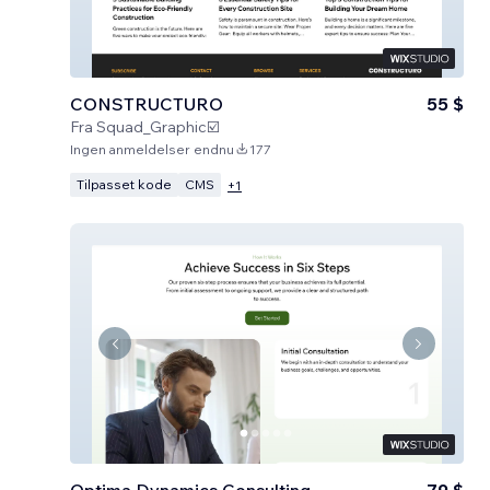
CONSTRUCTURO
55 $
Fra
Squad_Graphic☑️
Ingen anmeldelser endnu
177
Tilpasset kode
CMS
+
1