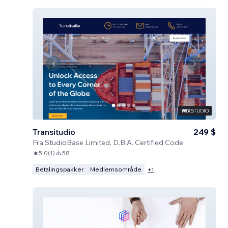
Transitudio
249 $
Fra
StudioBase Limited, D.B.A. Certified Code
5,0
(
1
)
58
Betalingspakker
Medlemsområde
+
1