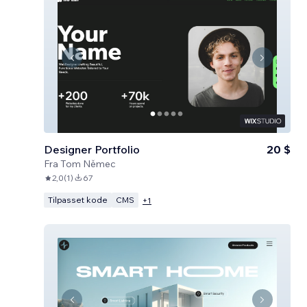
Designer Portfolio
20 $
Fra
Tom Němec
2,0
(
1
)
67
Tilpasset kode
CMS
+
1