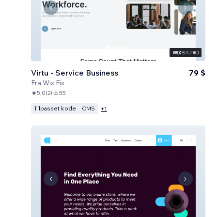
Virtu - Service Business
79 $
Fra
Wix Fix
5,0
(
2
)
55
Tilpasset kode
CMS
+
1