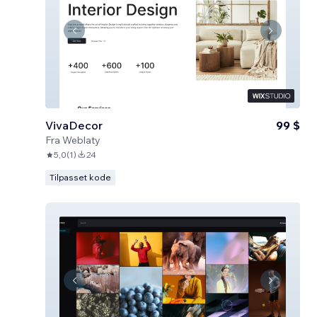
VivaDecor
99 $
Fra
Weblaty
5,0
(
1
)
24
Tilpasset kode