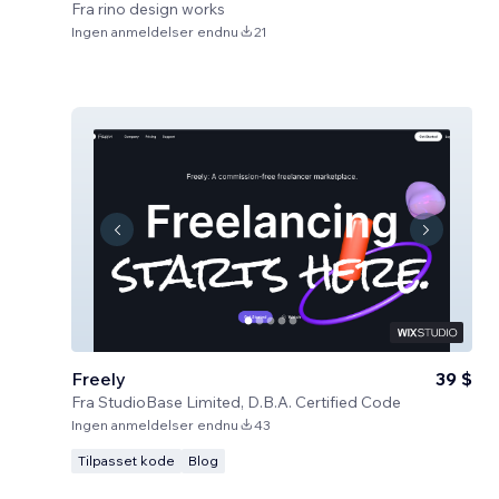
Fra
rino design works
Ingen anmeldelser endnu
21
Freely
39 $
Fra
StudioBase Limited, D.B.A. Certified Code
Ingen anmeldelser endnu
43
Tilpasset kode
Blog