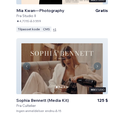
Mia Kwan—Photography
Gratis
Fra
Studio Il
4,7
(
15
)
3.559
Tilpasset kode
CMS
+
1
Sophia Bennett (Media Kit)
125 $
Fra
Cultelier
Ingen anmeldelser endnu
15