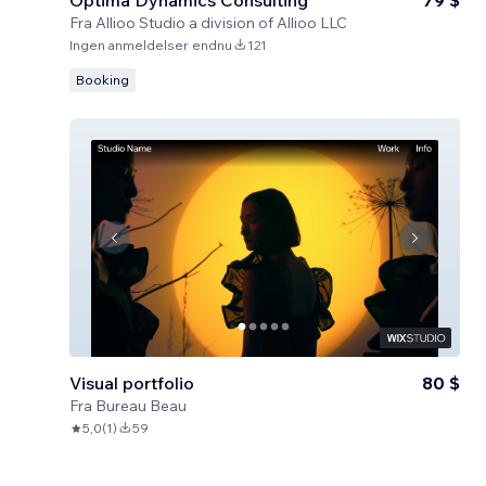
Optima Dynamics Consulting
79 $
Fra
Allioo Studio a division of Allioo LLC
Ingen anmeldelser endnu
121
Booking
Visual portfolio
80 $
Fra
Bureau Beau
5,0
(
1
)
59