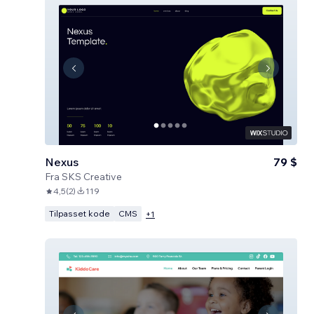
Nexus
79 $
Fra
SKS Creative
4,5
(
2
)
119
Tilpasset kode
CMS
+
1