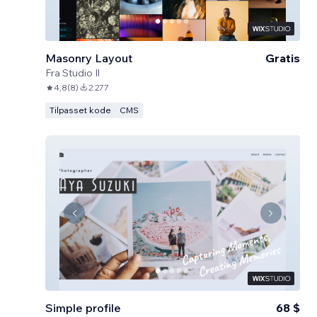
Masonry Layout
Gratis
Fra
Studio Il
4,8
(
8
)
2.277
Tilpasset kode
CMS
Simple profile
68 $