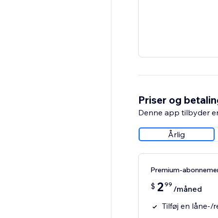
Priser og betali
Denne app tilbyder e
Årlig
Premium-abonneme
2
99
$
/måned
Tilføj en låne-