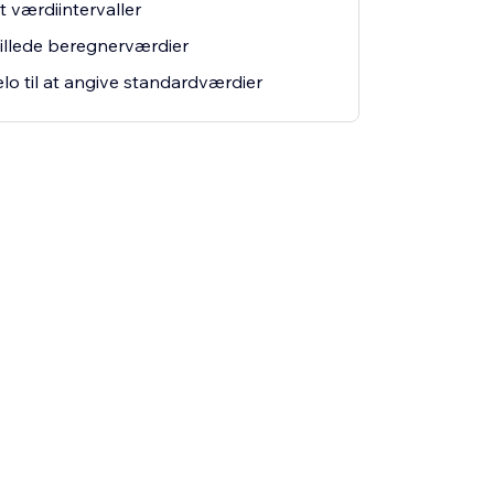
 værdiintervaller
stillede beregnerværdier
Velo til at angive standardværdier