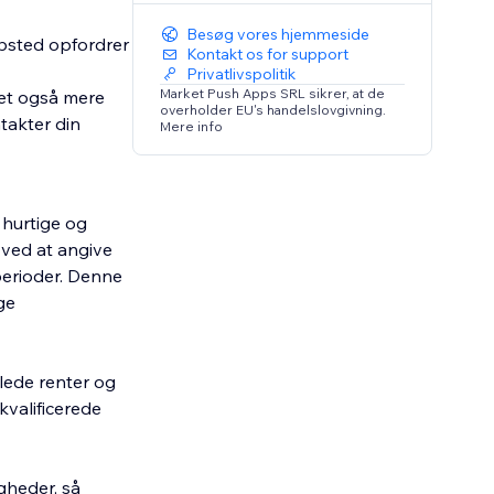
Besøg vores hjemmeside
ebsted opfordrer
Kontakt os for support
Privatlivspolitik
Market Push Apps SRL sikrer, at de
det også mere
overholder EU's handelslovgivning.
ntakter din
Mere info
 hurtige og
 ved at angive
perioder. Denne
ge
lede renter og
kvalificerede
gheder, så