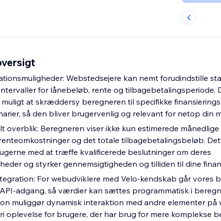
versigt
rationsmuligheder: Webstedsejere kan nemt forudindstille s
intervaller for lånebeløb, rente og tilbagebetalingsperiode.
 muligt at skræddersy beregneren til specifikke finansieringst
arier, så den bliver brugervenlig og relevant for netop din
elt overblik: Beregneren viser ikke kun estimerede månedlige
enteomkostninger og det totale tilbagebetalingsbeløb. Det
rugerne med at træffe kvalificerede beslutninger om deres
heder og styrker gennemsigtigheden og tilliden til dine finans
tegration: For webudviklere med Velo-kendskab går vores b
d API-adgang, så værdier kan sættes programmatisk i bereg
ion muliggør dynamisk interaktion med andre elementer på
ri oplevelse for brugere, der har brug for mere komplekse b