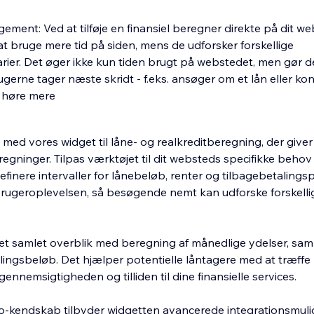
ment: Ved at tilføje en finansiel beregner direkte på dit w
at bruge mere tid på siden, mens de udforsker forskellige
arier. Det øger ikke kun tiden brugt på webstedet, men gør 
ugerne tager næste skridt - f.eks. ansøger om et lån eller ko
 høre mere
t med vores widget til låne- og realkreditberegning, der giver
regninger. Tilpas værktøjet til dit websteds specifikke behov
finere intervaller for lånebeløb, renter og tilbagebetalings
brugeroplevelsen, så besøgende nemt kan udforske forskelli
et samlet overblik med beregning af månedlige ydelser, sam
lingsbeløb. Det hjælper potentielle låntagere med at træffe 
ennemsigtigheden og tilliden til dine finansielle services.
o-kendskab tilbyder widgetten avancerede integrationsmuli