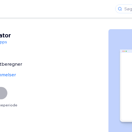
ator
pps
itberegner
melser
øveperiode