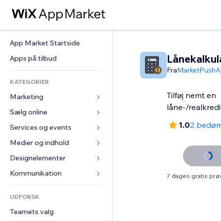
App Market Startside
Lånekalkul
Apps på tilbud
Fra
MarketPushA
KATEGORIER
Tilføj nemt en
Marketing
låne-/realkred
Sælg online
Annoncer
1.0
2 bedøm
Mobil
Services og events
Apps til Webshops
Statistikker
Forsendelse og levering
Medier og indhold
Hoteller
Sociale medier
Sælg-knapper
Events
Designelementer
Galleri
SEO
Online kurser
Restauranter
Musik
Kort og Navigation
Kommunikation 
7 dages gratis pr
Engagement
Print on Demand
Ejendomshandel
Podcasts
Privatliv & Sikkerhed
Formularer
Hjemmesideregister
Bogføring
UDFORSK
Bookinger
Fotografi
Ur
Blog
E-mail
Kuponer og loyalitet
Teamets valg
Video
Sideskabeloner
Meningsmålinger