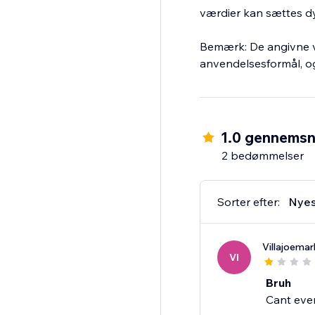
værdier kan sættes d
Bemærk: De angivne vær
anvendelsesformål, og 
1.0 gennemsn
2 bedømmelser
Sorter efter:
Nyes
Villajoema
VI
Bruh
Cant eve