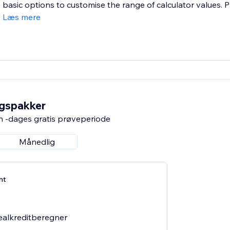
basic options to customise the range of calculator values. P
Læs mere
ngspakker
n -dages gratis prøveperiode
Månedlig
nt
/realkreditberegner