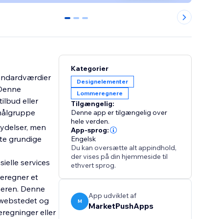
0
1
2
Kategorier
tandardværdier
Designelementer
 Denne
Lommeregnere
ilbud eller
Tilgængelig:
 målgruppe
Denne app er tilgængelig over
hele verden.
 ydelser, men
App-sprog:
te grundige
Engelsk
Du kan oversætte alt appindhold,
der vises på din hjemmeside til
ielle services
ethvert sprog.
eregner et
neren. Denne
App udviklet af
 webstedet og
M
MarketPushApps
eregninger eller