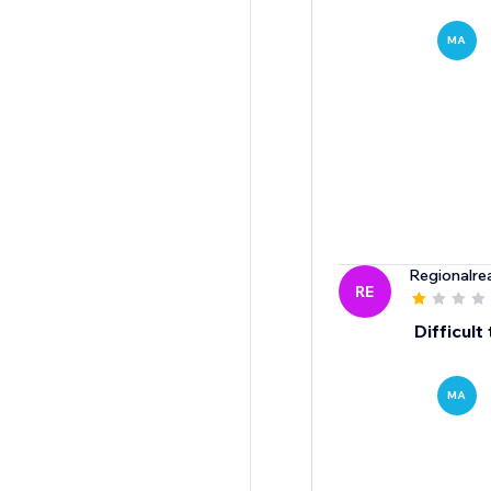
MA
Regionalre
RE
Difficult
MA