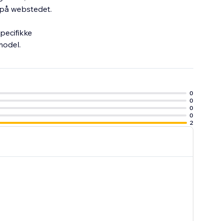
 på webstedet.
pecifikke
model.
0
0
0
0
2