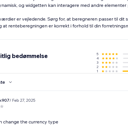
ynamisk, og widgetten kan interagere med andre elementer
dier er vejledende. Sørg for, at beregneren passer til dit s
at renteberegningen er korrekt i forhold til din forretnings
5
itlig bedømmelse
4
3
2
1
te
rk907
/ Feb 27, 2025
n change the currency type