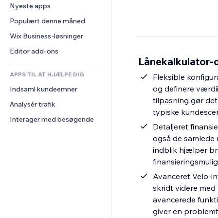
Konvertering
Lagerløsninger
Nyeste apps
PDF
Billedeffekter
Chat
Dropshipping
Fildeling
Populært denne måned
Knapper og menuer
Kommentarer
Priser og abonnement
Nyheder
Bannere og badges
Wix Business-løsninger
Telefon
Crowdfunding
Indholdsservices
Lommeregnere
Fællesskab
Editor add-ons
Mad og drikkevarer
Lånekalkulator-o
Teksteffekter
Søg
Anmeldelser og anbefalinger
APPS TIL AT HJÆLPE DIG
Vejr
Fleksible konfigu
CRM
og definere værdi
Indsaml kundeemner
Diagrammer og tabeller
tilpasning gør det
Analysér trafik
typiske kundescen
Interager med besøgende
Detaljeret finansi
også de samlede r
indblik hjælper b
finansieringsmulig
Avanceret Velo-in
skridt videre me
avancerede funkt
giver en problemf