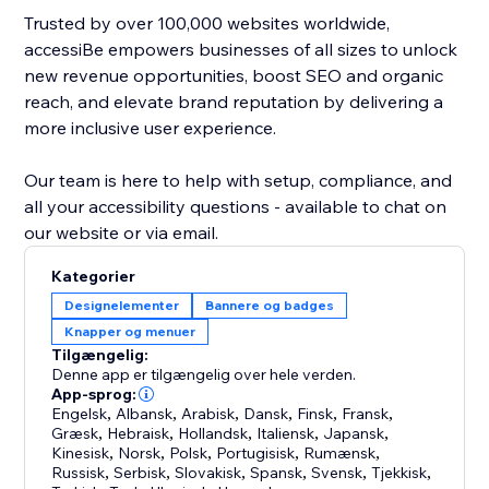
Trusted by over 100,000 websites worldwide,
accessiBe empowers businesses of all sizes to unlock
new revenue opportunities, boost SEO and organic
reach, and elevate brand reputation by delivering a
more inclusive user experience.
Our team is here to help with setup, compliance, and
all your accessibility questions - available to chat on
our website or via email.
Kategorier
Designelementer
Bannere og badges
Knapper og menuer
Tilgængelig:
Denne app er tilgængelig over hele verden.
App-sprog:
Engelsk
,
Albansk
,
Arabisk
,
Dansk
,
Finsk
,
Fransk
,
Græsk
,
Hebraisk
,
Hollandsk
,
Italiensk
,
Japansk
,
Kinesisk
,
Norsk
,
Polsk
,
Portugisisk
,
Rumænsk
,
Russisk
,
Serbisk
,
Slovakisk
,
Spansk
,
Svensk
,
Tjekkisk
,