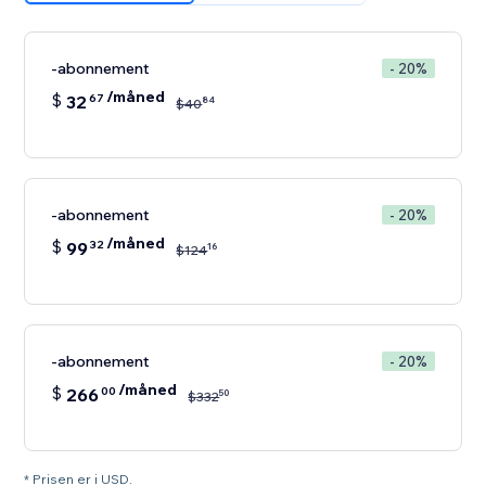
-abonnement
- 20%
/måned
$
32
67
84
$
40
-abonnement
- 20%
/måned
$
99
32
16
$
124
-abonnement
- 20%
/måned
$
266
00
50
$
332
* Prisen er i USD.