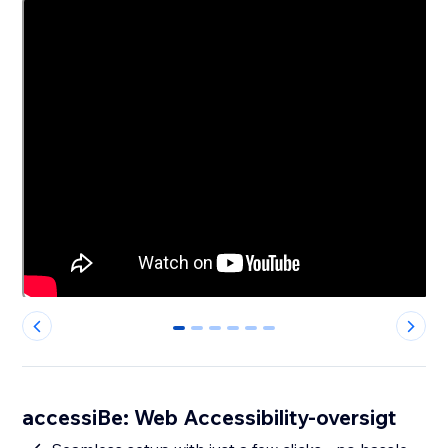
0
1
2
3
4
5
accessiBe: Web Accessibility-oversigt