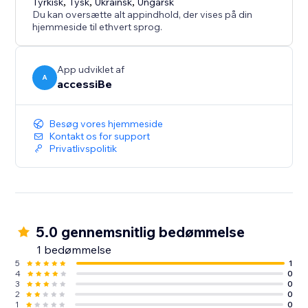
Tyrkisk
,
Tysk
,
Ukrainsk
,
Ungarsk
Du kan oversætte alt appindhold, der vises på din
hjemmeside til ethvert sprog.
App udviklet af
A
accessiBe
Besøg vores hjemmeside
Kontakt os for support
Privatlivspolitik
5.0 gennemsnitlig bedømmelse
1 bedømmelse
5
1
4
0
3
0
2
0
1
0