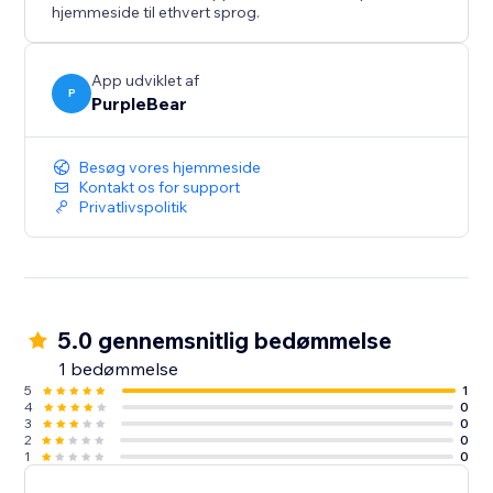
hjemmeside til ethvert sprog.
App udviklet af
P
PurpleBear
Besøg vores hjemmeside
Kontakt os for support
Privatlivspolitik
5.0 gennemsnitlig bedømmelse
1 bedømmelse
5
1
4
0
3
0
2
0
1
0