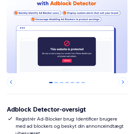
0
1
2
3
4
5
6
Adblock Detector-oversigt
Registrér Ad-Blocker brug: Identificer brugere
med ad blockers og beskyt din annonceindtægt
ubesværet.