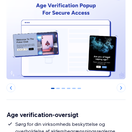
0
1
2
3
4
5
Age verification-oversigt
Sørg for din virksomheds beskyttelse og
overholdelse af aldersbegrænsningsreglerne.