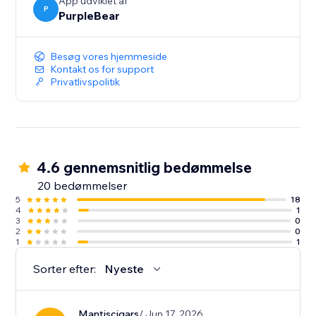
App udviklet af
P
PurpleBear
Besøg vores hjemmeside
Kontakt os for support
Privatlivspolitik
4.6 gennemsnitlig bedømmelse
20 bedømmelser
5
18
4
1
3
0
2
0
1
1
Sorter efter:
Nyeste
Mantiscigars
/ Jun 17, 2026