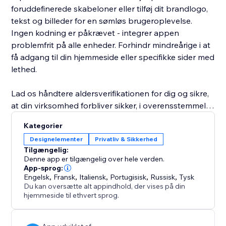
foruddefinerede skabeloner eller tilføj dit brandlogo,
tekst og billeder for en sømløs brugeroplevelse.
Ingen kodning er påkrævet - integrer appen
problemfrit på alle enheder. Forhindr mindreårige i at
få adgang til din hjemmeside eller specifikke sider med
lethed.
Lad os håndtere aldersverifikationen for dig og sikre,
at din virksomhed forbliver sikker, i overensstemmelse
med loven og uden problemer.
Kategorier
Designelementer
Privatliv & Sikkerhed
Tilgængelig:
Denne app er tilgængelig over hele verden.
App-sprog:
Engelsk
,
Fransk
,
Italiensk
,
Portugisisk
,
Russisk
,
Tysk
Du kan oversætte alt appindhold, der vises på din
hjemmeside til ethvert sprog.