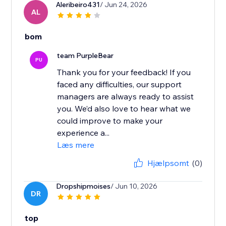
Aleribeiro431
/ Jun 24, 2026
AL
bom
team PurpleBear
PU
Thank you for your feedback! If you
faced any difficulties, our support
managers are always ready to assist
you. We’d also love to hear what we
could improve to make your
experience a...
Læs mere
Hjælpsomt
(0)
Dropshipmoises
/ Jun 10, 2026
DR
top