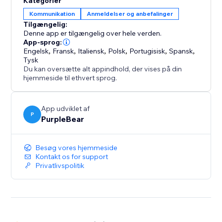
Kategorier
Kommunikation
Anmeldelser og anbefalinger
Tilgængelig:
Denne app er tilgængelig over hele verden.
App-sprog:
Engelsk
,
Fransk
,
Italiensk
,
Polsk
,
Portugisisk
,
Spansk
,
Tysk
Du kan oversætte alt appindhold, der vises på din
hjemmeside til ethvert sprog.
App udviklet af
P
PurpleBear
Besøg vores hjemmeside
Kontakt os for support
Privatlivspolitik