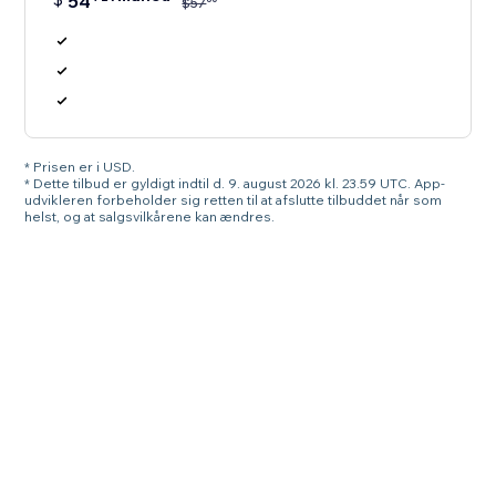
54
$
57
* Prisen er i USD.
* Dette tilbud er gyldigt indtil d. 9. august 2026 kl. 23.59 UTC. App-
udvikleren forbeholder sig retten til at afslutte tilbuddet når som
helst, og at salgsvilkårene kan ændres.