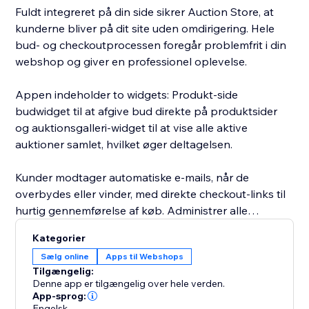
Fuldt integreret på din side sikrer Auction Store, at
kunderne bliver på dit site uden omdirigering. Hele
bud- og checkoutprocessen foregår problemfrit i din
webshop og giver en professionel oplevelse.
Appen indeholder to widgets: Produkt-side
budwidget til at afgive bud direkte på produktsider
og auktionsgalleri-widget til at vise alle aktive
auktioner samlet, hvilket øger deltagelsen.
Kunder modtager automatiske e-mails, når de
overbydes eller vinder, med direkte checkout-links til
hurtig gennemførelse af køb. Administrer alle
auktioner, følg bud og analyser omsætning direkte fra
Kategorier
dit kontrolpanel.
Sælg online
Apps til Webshops
Tilgængelig:
Skab eksklusivitet, ryd lager eller gør shopping mere
Denne app er tilgængelig over hele verden.
engagerende med Auction Store. Forvandl dine
App-sprog:
Engelsk