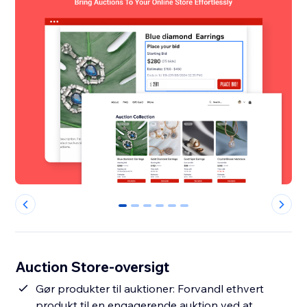
0
1
2
3
4
5
Auction Store-oversigt
Gør produkter til auktioner: Forvandl ethvert
produkt til en engagerende auktion ved at