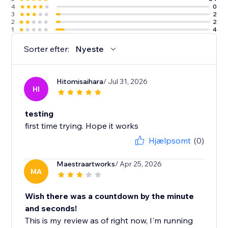
4
0
3
2
2
2
1
4
Sorter efter:
Nyeste
Hitomisaihara
/ Jul 31, 2026
HI
testing
first time trying. Hope it works
Hjælpsomt
(0)
Maestraartworks
/ Apr 25, 2026
MA
Wish there was a countdown by the minute
and seconds!
This is my review as of right now, I'm running