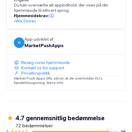
produkter til spændende auktioner og øg salget.
Du kan oversætte alt appindhold, der vises på din
hjemmeside til ethvert sprog.
Hjemmesidekrav:
-
Wix Stores
App udviklet af
M
MarketPushApps
Besøg vores hjemmeside
Kontakt os for support
Privatlivspolitik
Market Push Apps SRL sikrer, at de overholder EU's
handelslovgivning. Mere info
4.7 gennemsnitlig bedømmelse
72 bedømmelser
5
64