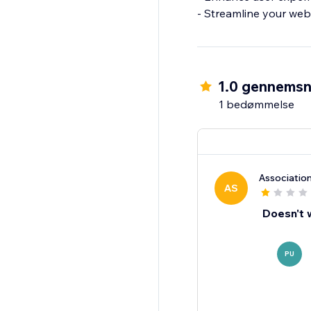
1.0 gennemsn
1 bedømmelse
Associatio
AS
Doesn't 
PU