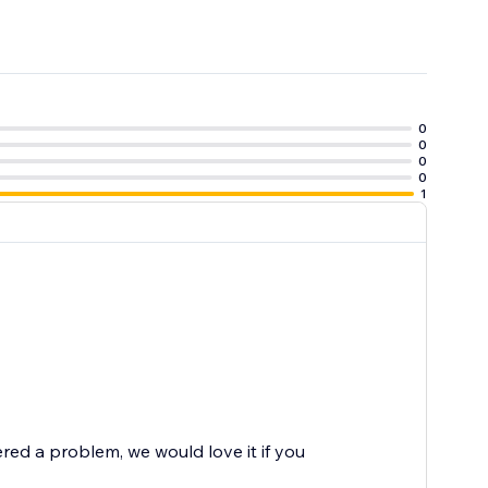
0
0
0
0
1
red a problem, we would love it if you