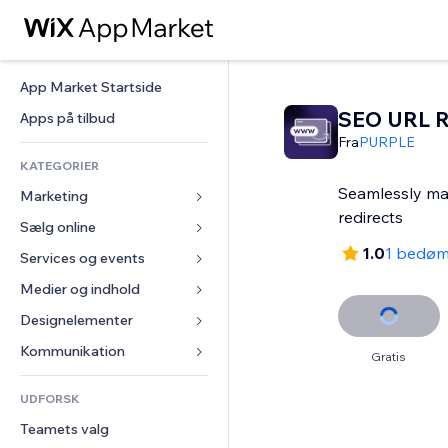
App Market Startside
SEO URL R
Apps på tilbud
Fra
PURPLE
KATEGORIER
Seamlessly m
Marketing
redirects
Sælg online
Annoncer
1.0
1 bedø
Mobil
Services og events
Apps til Webshops
Statistikker
Forsendelse og levering
Medier og indhold
Hoteller
Sociale medier
Sælg-knapper
Events
Designelementer
Galleri
SEO
Online kurser
Restauranter
Musik
Kort og Navigation
Kommunikation 
Gratis
Engagement
Print on Demand
Ejendomshandel
Podcasts
Privatliv & Sikkerhed
Formularer
Hjemmesideregister
Bogføring
UDFORSK
Bookinger
Fotografi
Ur
Blog
E-mail
Kuponer og loyalitet
Teamets valg
Video
Sideskabeloner
Meningsmålinger