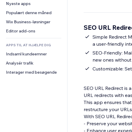
Konvertering
Lagerløsninger
Nyeste apps
PDF
Billedeffekter
Chat
Dropshipping
Fildeling
Populært denne måned
Knapper og menuer
Kommentarer
Priser og abonnement
Nyheder
Bannere og badges
Wix Business-løsninger
Telefon
SEO URL Redirec
Crowdfunding
Indholdsservices
Lommeregnere
Fællesskab
Editor add-ons
Mad og drikkevarer
Teksteffekter
Simple Redirect M
Søg
Anmeldelser og anbefalinger
a user-friendly int
APPS TIL AT HJÆLPE DIG
Vejr
CRM
SEO-Friendly: Mai
Indsaml kundeemner
Diagrammer og tabeller
new ones without 
Analysér trafik
Customizable: Set
Interager med besøgende
SEO URL Redirect is a
URL redirects with ea
This app ensures tha
restructure your URLs
With SEO URL Redirect
- Preserve your websi
- Enhance user experi