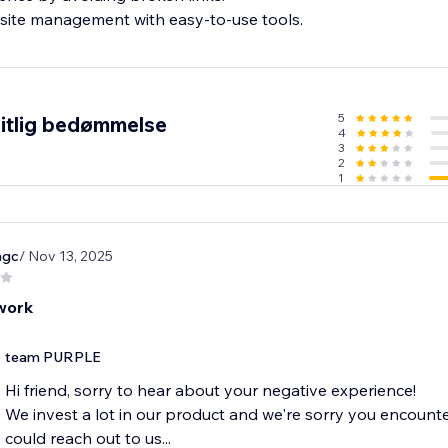
5
itlig bedømmelse
4
3
2
1
ngc
/ Nov 13, 2025
work
team PURPLE
Hi friend, sorry to hear about your negative experience!
We invest a lot in our product and we're sorry you encounte
could reach out to us...