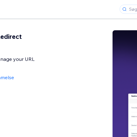
edirect
anage your URL
mmelse