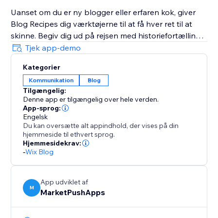
Uanset om du er ny blogger eller erfaren kok, giver
Blog Recipes dig værktøjerne til at få hver ret til at
skinne. Begiv dig ud på rejsen med historiefortælling
gennem mad, og se din blog vokse med opskrifter,
Tjek app-demo
der ser lige så gode ud, som de smager.
Kategorier
Kommunikation
Blog
Tilgængelig:
Denne app er tilgængelig over hele verden.
App-sprog:
Engelsk
Du kan oversætte alt appindhold, der vises på din
hjemmeside til ethvert sprog.
Hjemmesidekrav:
-
Wix Blog
App udviklet af
M
MarketPushApps