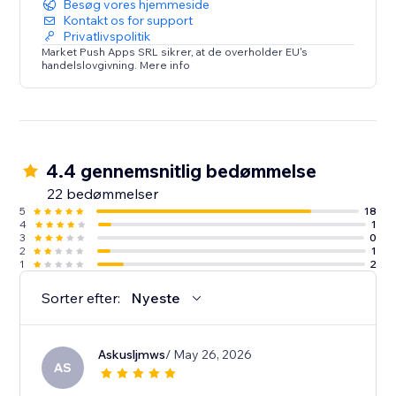
Besøg vores hjemmeside
Kontakt os for support
Privatlivspolitik
Market Push Apps SRL sikrer, at de overholder EU's
handelslovgivning. Mere info
4.4 gennemsnitlig bedømmelse
22 bedømmelser
5
18
4
1
3
0
2
1
1
2
Sorter efter:
Nyeste
Askusljmws
/ May 26, 2026
AS