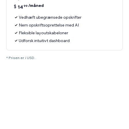
/måned
$
14
99
Vedhæft ubegrænsede opskrifter
Nem opskriftsoprettelse med AI
Fleksible layoutskabeloner
Udforsk intuitivt dashboard
* Prisen er i USD.