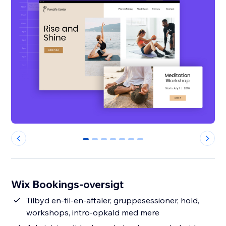
0
1
2
3
4
5
6
Wix Bookings-oversigt
Tilbyd en-til-en-aftaler, gruppesessioner, hold,
workshops, intro-opkald med mere