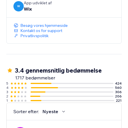
klienters deltagelse
App udviklet af
– Administrer på mobilen: Administrer din kalender,
W
Wix
bookinger, klienter og salg med Wix mobilappen
Besøg vores hjemmeside
Kontakt os for support
Privatlivspolitik
3.4 gennemsnitlig bedømmelse
1717 bedømmelser
5
424
4
560
3
306
2
206
1
221
Sorter efter:
Nyeste