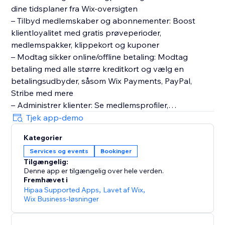
dine tidsplaner fra Wix-oversigten
– Tilbyd medlemskaber og abonnementer: Boost
klientloyalitet med gratis prøveperioder,
medlemspakker, klippekort og kuponer
– Modtag sikker online/offline betaling: Modtag
betaling med alle større kreditkort og vælg en
betalingsudbyder, såsom Wix Payments, PayPal,
Stribe med mere
– Administrer klienter: Se medlemsprofiler,
bookinghistorik, betalingsstatus, noter med mere
Tjek app-demo
– Send påmindelser på SMS og e-mail: Mind klienter
Kategorier
om kommende sessioner og abonnementer, der er
Services og events
Bookinger
ved at udløbe, for at reducere udeblivelser
Tilgængelig:
– Få en skræddersyet mobilapp: Lad klienter booke
Denne app er tilgængelig over hele verden.
og betale for services på farten, chatte med andre
Fremhævet i
medlemmer og holde sig opdaterede
Hipaa Supported Apps
,
Lavet af Wix
,
Wix Business-løsninger
– Følg din performance: Få detaljerede analyser om
din økonomi, medarbejderes performance og