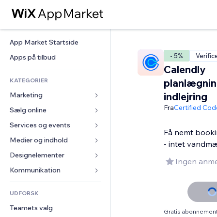
App Market Startside
- 5%
Verific
Apps på tilbud
Calendly
KATEGORIER
planlægni
indlejring
Marketing
Fra
Certified Cod
Sælg online
Annoncer
Mobil
Services og events
Apps til Webshops
Få nemt booki
Statistikker
Forsendelse og levering
Medier og indhold
Hoteller
- intet vandm
Sociale medier
Sælg-knapper
Events
Designelementer
Galleri
Ingen anme
SEO
Online kurser
Restauranter
Musik
Kort og Navigation
Kommunikation 
Engagement
Print on Demand
Ejendomshandel
Podcasts
Privatliv & Sikkerhed
Formularer
Hjemmesideregister
Bogføring
UDFORSK
Bookinger
Fotografi
Ur
Blog
E-mail
Kuponer og loyalitet
Teamets valg
Video
Sideskabeloner
Meningsmålinger
Gratis abonnement 