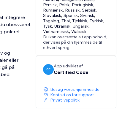
Persisk
,
Polsk
,
Portugisisk
,
Rumænsk
,
Russisk
,
Serbisk
,
Slovakisk
,
Spansk
,
Svensk
,
at integrere
Tagalog
,
Thai
,
Tjekkisk
,
Tyrkisk
,
 du ubesværet
Tysk
,
Ukrainsk
,
Ungarsk
,
g poleret
Vietnamesisk
,
Walisisk
Du kan oversætte alt appindhold,
der vises på din hjemmeside til
ethvert sprog.
iv og
ler eller
App udviklet af
t gå på
CC
Certified Code
mbed.
Besøg vores hjemmeside
Kontakt os for support
Privatlivspolitik