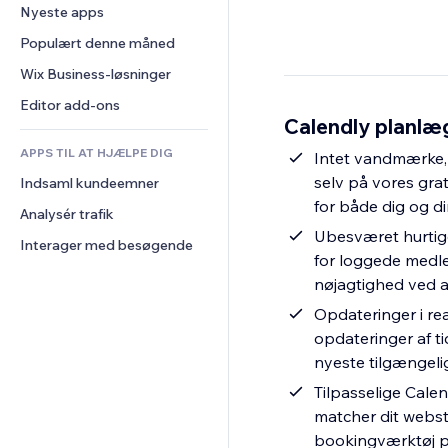
Konvertering
Lagerløsninger
Nyeste apps
PDF
Billedeffekter
Chat
Dropshipping
Fildeling
Populært denne måned
Knapper og menuer
Kommentarer
Priser og abonnement
Nyheder
Bannere og badges
Wix Business-løsninger
Telefon
Crowdfunding
Indholdsservices
Lommeregnere
Fællesskab
Editor add-ons
Mad og drikkevarer
Calendly planlæg
Teksteffekter
Søg
Anmeldelser og anbefalinger
APPS TIL AT HJÆLPE DIG
Vejr
Intet vandmærke, 
CRM
selv på vores gra
Indsaml kundeemner
Diagrammer og tabeller
for både dig og d
Analysér trafik
Ubesværet hurtige
Interager med besøgende
for loggede medl
nøjagtighed ved 
Opdateringer i rea
opdateringer af ti
nyeste tilgængeli
Tilpasselige Calen
matcher dit websted
bookingværktøj p