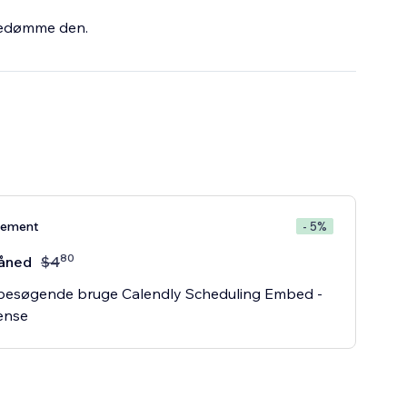
bedømme den.
nement
- 5%
80
åned
$
4
 besøgende bruge Calendly Scheduling Embed -
ænse