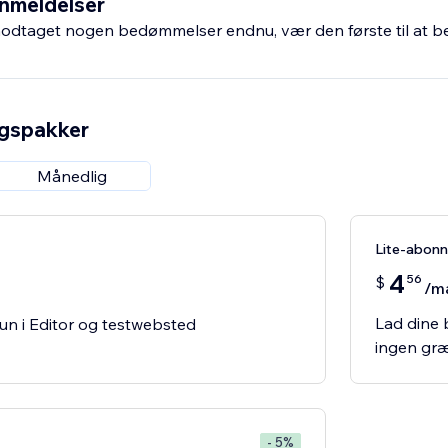
nmeldelser
odtaget nogen bedømmelser endnu, vær den første til at 
ngspakker
Månedlig
Lite-abon
4
56
$
/m
Lad dine
un i Editor og testwebsted
ingen gr
- 5%