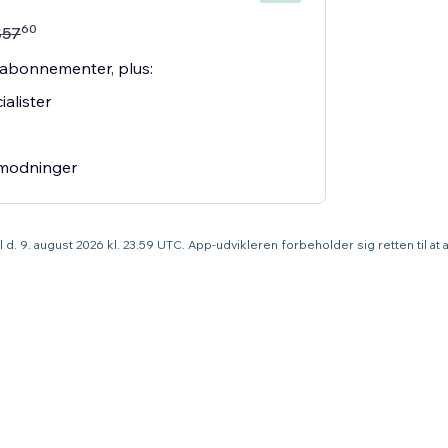
60
$
57
re abonnementer, plus:
ialister
nmodninger
til d. 9. august 2026 kl. 23.59 UTC. App-udvikleren forbeholder sig retten til a