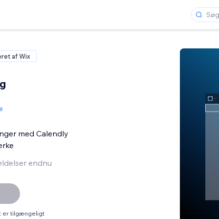
eret af Wix
ng
e
nger med Calendly
ærke
ldelser endnu
er tilgængeligt