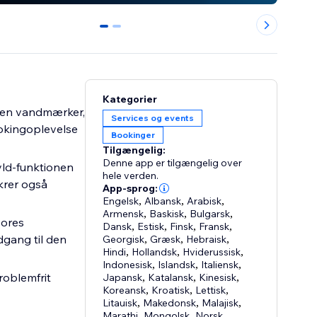
0
1
Kategorier
ogen vandmærker,
Services og events
ookingoplevelse
Bookinger
Tilgængelig:
Denne app er tilgængelig over
yld-funktionen
hele verden.
krer også
App-sprog:
Engelsk
,
Albansk
,
Arabisk
,
Armensk
,
Baskisk
,
Bulgarsk
,
vores
Dansk
,
Estisk
,
Finsk
,
Fransk
,
dgang til den
Georgisk
,
Græsk
,
Hebraisk
,
Hindi
,
Hollandsk
,
Hviderussisk
,
Indonesisk
,
Islandsk
,
Italiensk
,
roblemfrit
Japansk
,
Katalansk
,
Kinesisk
,
Koreansk
,
Kroatisk
,
Lettisk
,
Litauisk
,
Makedonsk
,
Malajisk
,
Marathi
,
Mongolsk
,
Norsk
,