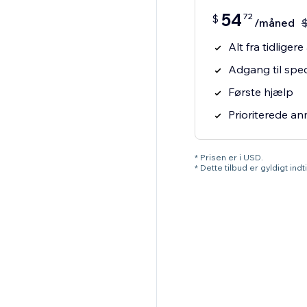
54
72
$
/måned
Alt fra tidlige
Adgang til spec
Første hjælp
Prioriterede a
* Prisen er i USD.
* Dette tilbud er gyldigt ind